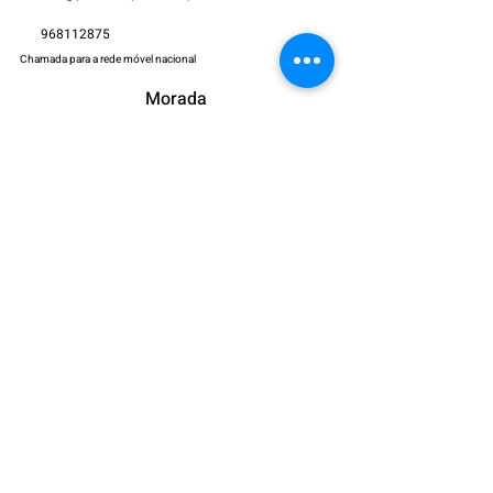
968112875
Chamada para a rede móvel nacional
Morada
Avenida José da Costa Mealha,
Galerias Dona Leonor Loja 9
8100-270
Loulé, Portugal