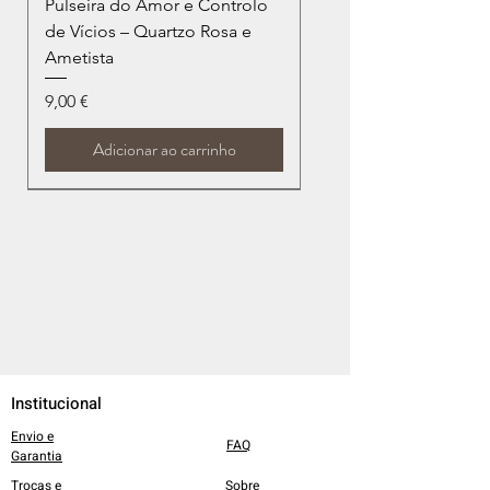
Pulseira do Amor e Controlo
de Vícios – Quartzo Rosa e
Ametista
Preço
9,00 €
Adicionar ao carrinho
Institucional
Envio e
FAQ
Garantia
Trocas e
Sobre