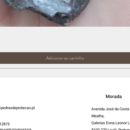
Adicionar ao carrinho
Morada
pedrasdeprotecao.pt
Avenida José da Costa
Mealha,
Galerias Dona Leonor L
12875
8100-270 Loulé, Portug
a a rede móvel nacional