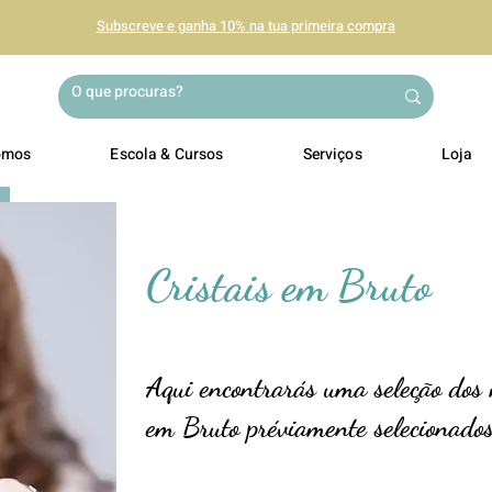
Subscreve e ganha 10% na tua primeira compra
omos
Escola & Cursos
Serviços
Loja
Cristais em Bruto
Aqui encontrarás uma seleção dos 
em Bruto préviamente selecionados