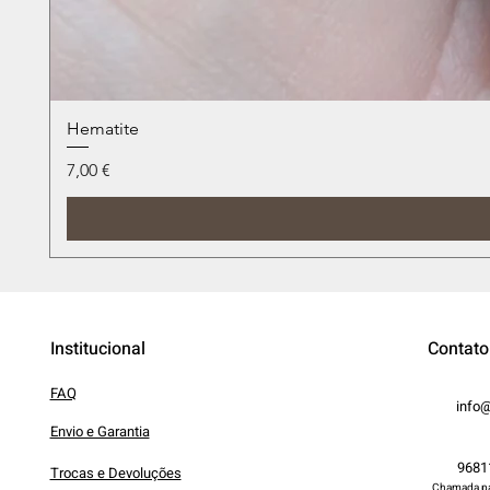
Hematite
Preço
7,00 €
Institucional
Contato
FAQ
info@
Envio e Garantia
9681
Trocas e Devoluções
Chamada par