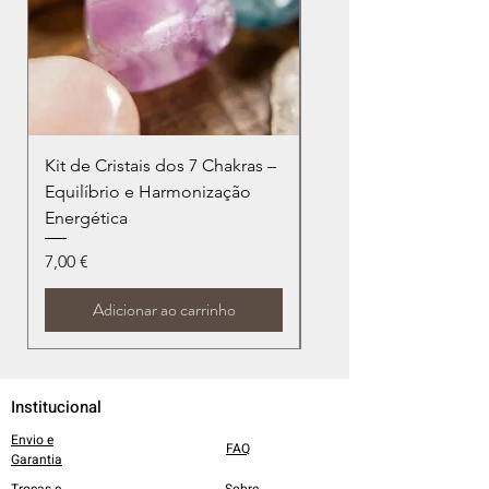
Kit de Cristais dos 7 Chakras –
Kit da Criatividade e
Equilíbrio e Harmonização
Prosperidade – Cornal
Energética
Citrino
Preço
Preço
7,00 €
7,00 €
Adicionar ao carrinho
Institucional
Envio e
FAQ
Garantia