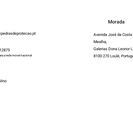
Morada
pedrasdeprotecao.pt
Avenida José da Costa
Mealha,
Galerias Dona Leonor L
12875
8100-270 Loulé, Portug
a a rede móvel nacional
lino