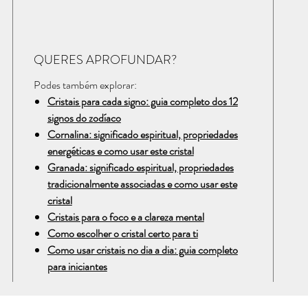
QUERES APROFUNDAR?
Podes também explorar:
Cristais para cada signo: guia completo dos 12
signos do zodíaco
Cornalina: significado espiritual, propriedades
energéticas e como usar este cristal
Granada: significado espiritual, propriedades
tradicionalmente associadas e como usar este
cristal
Cristais para o foco e a clareza mental
Como escolher o cristal certo para ti
Como usar cristais no dia a dia: guia completo
para iniciantes