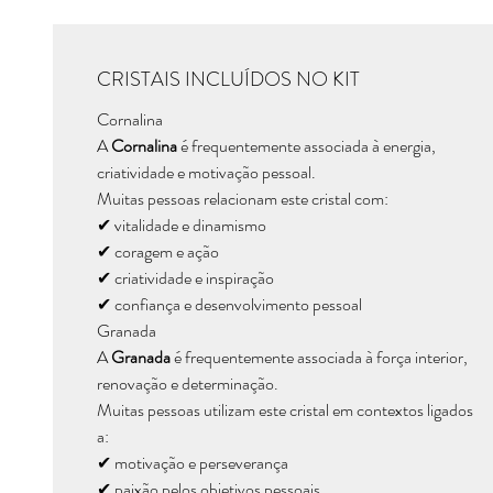
CRISTAIS INCLUÍDOS NO KIT
Cornalina
A
Cornalina
é frequentemente associada à energia,
criatividade e motivação pessoal.
Muitas pessoas relacionam este cristal com:
✔ vitalidade e dinamismo
✔ coragem e ação
✔ criatividade e inspiração
✔ confiança e desenvolvimento pessoal
Granada
A
Granada
é frequentemente associada à força interior,
renovação e determinação.
Muitas pessoas utilizam este cristal em contextos ligados
a:
✔ motivação e perseverança
✔ paixão pelos objetivos pessoais