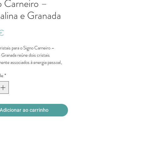
o Carneiro –
alina e Granada
Preço
 €
istais para o Signo Carneiro –
 Granada reúne dois cristais
ente associados à energia pessoal,
tivação e força interior.
de
*
a pessoas do signo Carneiro, este kit
energia dinâmica da Cornalina com a
e da Granada, criando uma combinação
o, vitalidade, confiança e
mento pessoal.
Adicionar ao carrinho