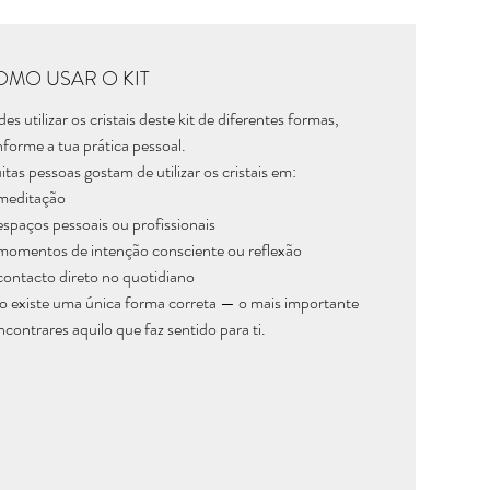
OMO USAR O KIT
es utilizar os cristais deste kit de diferentes formas,
forme a tua prática pessoal.
tas pessoas gostam de utilizar os cristais em:
meditação
spaços pessoais ou profissionais
omentos de intenção consciente ou reflexão
ontacto direto no quotidiano
 existe uma única forma correta — o mais importante
ncontrares aquilo que faz sentido para ti.