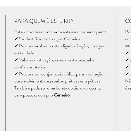
PARA QUEM É ESTE KIT?
C
Este kit pode ser uma excelente escolha para quem:
Pod
✔ Se identifica com o signo Carneiro
con
✔ Procura explorar cristais ligados à ação, coragem
Mui
e vitalidade
✔ 
✔ Valoriza motivação, crescimento pessoal e
✔ e
confiança interior
✔ m
✔ Procura um conjunto simbólico para meditação,
✔ c
desenvolvimento pessoal ou práticas energéticas
Não
Também pode ser uma bonita opção de presente
é e
para pessoas do signo
Carneiro
.