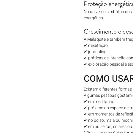
Proteção energétic
No universo simbólico dos 
energético.
Crescimento e dese
A Malaquite é também freq
✔ meditação
✔ journaling
✔ práticas de intenção co
✔ exploração pessoal e esp
COMO USAR 
Existem diferentes formas 
Algumas pessoas gostam de 
✔ em meditação
✔ próximo do espaço de t
✔ em momentos de reflexã
✔ no bolso, mala ou mochi
✔ em pulseiras, colares ou
Não existe uma única forma