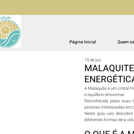
Página inicial
Quem s
15 de jun.
MALAQUITE:
ENERGÉTIC
A Malaquite é um cristal f
e equilíbrio emocional.
Reconhecida pelas suas t
pessoas interessadas em d
Neste guia vais descobrir
diferentes formas de a util