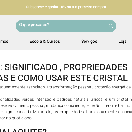
Subscreve e ganha 10% na tua primeira compra
omos
Escola & Cursos
Serviços
Loja
 SIGNIFICADO , PROPRIEDADES
AS E COMO USAR ESTE CRISTAL
requentemente associado à transformação pessoal, proteção energética, c
onalidades verdes intensas e padrões naturais únicos, é um cristal m
esenvolvimento pessoal, mudança consciente, reflexão interior e harmon
 o significado da Malaquite, as propriedades tradicionalmente associad
izar no quotidiano.