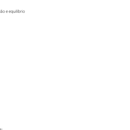
o e equilíbrio 
i.