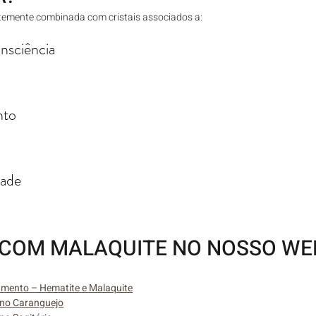
temente combinada com cristais associados a:
nsciência
nto
dade
COM MALAQUITE NO NOSSO WE
amento – Hematite e Malaquite
igno Caranguejo