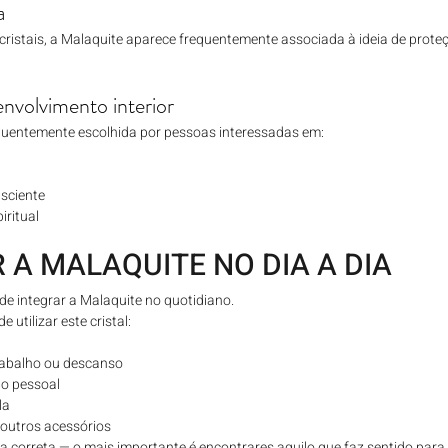
a
cristais, a Malaquite aparece frequentemente associada à ideia de proteçã
nvolvimento interior
uentemente escolhida por pessoas interessadas em:
nsciente
iritual
A MALAQUITE NO DIA A DIA
de integrar a Malaquite no quotidiano.
utilizar este cristal:
rabalho ou descanso
o pessoal
la
 outros acessórios
 correta — o mais importante é encontrares aquilo que faz sentido para t