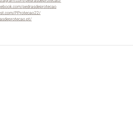
nstagram.com/pedrasdeprotecao/
cebook.com/pedrasdeprotecao
erest.com/PProtecao22/
asdeprotecao.pt/