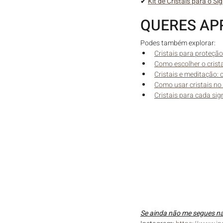
✔ 
Kit de Cristais para o Si
QUERES AP
Podes também explorar:
Cristais para proteção
Como escolher o cristal
Cristais e meditação: 
Como usar cristais no 
Cristais para cada si
Se ainda não me segues nas