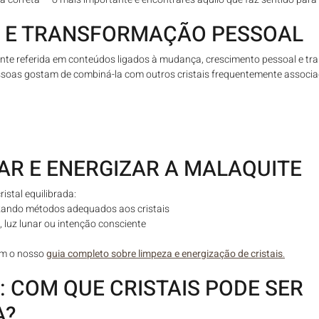
 E TRANSFORMAÇÃO PESSOAL
nte referida em conteúdos ligados à mudança, crescimento pessoal e tra
ssoas gostam de combiná-la com outros cristais frequentemente associa
AR E ENERGIZAR A MALAQUITE
istal equilibrada:
izando métodos adequados aos cristais
, luz lunar ou intenção consciente
m o nosso 
guia completo sobre limpeza e energização de cristais
.
 COM QUE CRISTAIS PODE SER 
A?