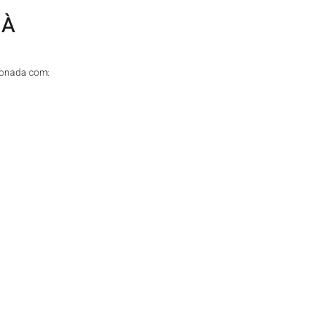
À 
ionada com: