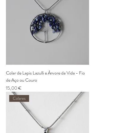
Colar de Lapis Lazulli e Árvore da Vida - Fio
de Aço ou Couro
Preço
15,00 €
Colares