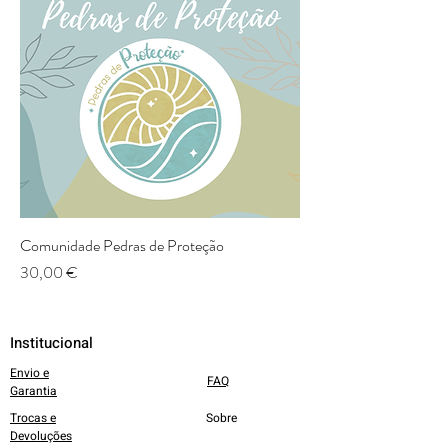
Comunidade Pedras de Proteção
Preço
30,00 €
Institucional
Envio e
FAQ
Garantia
Trocas e
Sobre
Devoluções