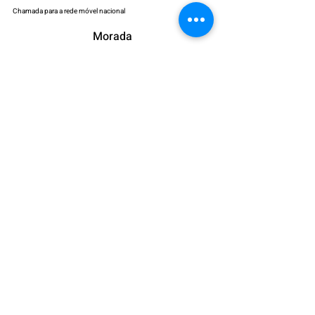
Chamada para a rede móvel nacional
Morada
Avenida José da Costa Mealha,
Galerias Dona Leonor Loja 9
8100-270
Loulé, Portugal