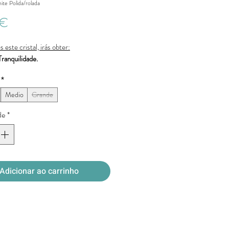
te Polida/rolada
Preço
 €
s este cristal, irás obter:
ranquilidade.
*
Medio
Grande
de
*
Adicionar ao carrinho