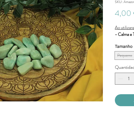
SKU: Amazoni
4,00
Ao utilizare
- Calma e T
Tamanho
Pequeno
Quantida