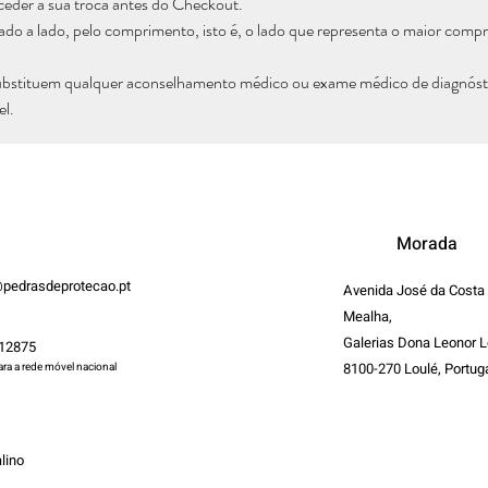
ceder à sua troca antes do Checkout.
 lado a lado, pelo comprimento, isto é, o lado que representa o maior comp
ubstituem qualquer aconselhamento médico ou exame médico de diagnóstic
el.
Morada
pedrasdeprotecao.pt
Avenida José da Costa
Mealha,
Galerias Dona Leonor L
12875
8100-270 Loulé, Portug
a a rede móvel nacional
lino