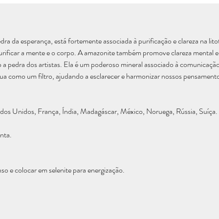
a da esperança, está fortemente associada à purificação e clareza na litot
a purificar a mente e o corpo. A amazonite também promove clareza mental 
 pedra dos artistas. Ela é um poderoso mineral associado à comunicação e
 Atua como um filtro, ajudando a esclarecer e harmonizar nossos pensame
tados Unidos, França, Índia, Madagáscar, México, Noruega, Rússia, Suíça.
nta.
so e colocar em selenite para energização.