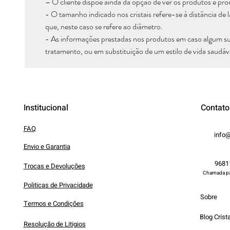
– O cliente dispõe ainda da opção de ver os produtos e pro
- O tamanho indicado nos cristais refere-se à distância de
que, neste caso se refere ao diâmetro.
- As informações prestadas nos produtos em caso algum s
tratamento, ou em substituição de um estilo de vida saudáv
Institucional
Contato
FAQ
info@
Envio e Garantia
9681
Trocas e Devoluções
Chamada par
Politicas de Privacidade
Sobre
Termos e Condições
Blog Crista
Resolução de Litigios