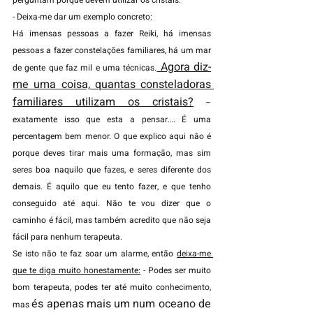
perguntam porque devem utilizar os cristais.
- Deixa-me dar um exemplo concreto:
Há imensas pessoas a fazer Reiki, há imensas 
pessoas a fazer constelações familiares, há um mar 
 Agora diz-
de gente que faz mil e uma técnicas.
me uma coisa, quantas consteladoras 
familiares utilizam os cristais?
 – 
exatamente isso que esta a pensar….
 É uma 
percentagem bem menor. O que explico aqui não é 
porque deves tirar mais uma formação, mas sim 
seres boa naquilo que fazes, e seres diferente dos 
demais. É aquilo que eu tento fazer, e que tenho 
conseguido até aqui. Não te vou dizer que o 
caminho é fácil, mas também acredito que não seja 
fácil para nenhum terapeuta.
Se isto não te faz soar um alarme, então 
deixa-me 
que te diga muito honestamente:
 - Podes ser muito 
bom terapeuta, podes ter até muito conhecimento, 
és apenas mais um num oceano de 
mas 