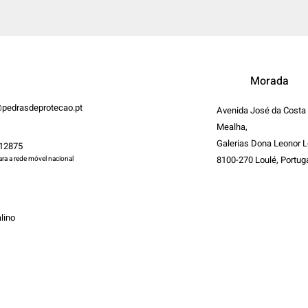
Morada
pedrasdeprotecao.pt
Avenida José da Costa
Mealha,
Galerias Dona Leonor L
12875
8100-270 Loulé, Portug
a a rede móvel nacional
lino