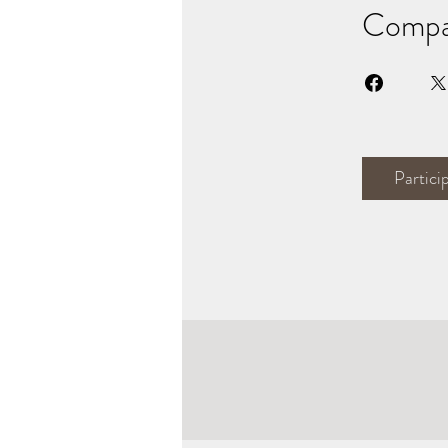
Compar
Partici