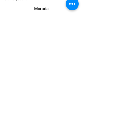
Morada
Avenida José da Costa Mealha,
Galerias Dona Leonor Loja 9
8100-270
Loulé, Portugal