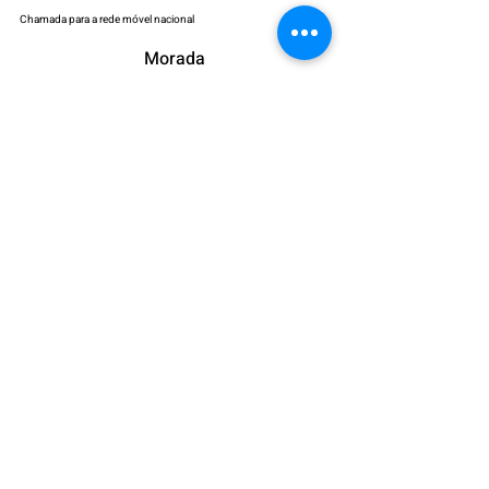
Chamada para a rede móvel nacional
Morada
Avenida José da Costa Mealha,
Galerias Dona Leonor Loja 9
8100-270
Loulé, Portugal