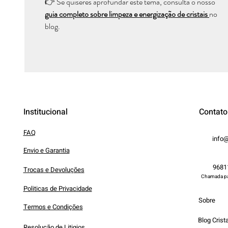
👉 Se quiseres aprofundar este tema, consulta o nosso
guia completo sobre limpeza e energização de cristais
no
blog.
Institucional
Contato
FAQ
info@
Envio e Garantia
9681
Trocas e Devoluções
Chamada par
Politicas de Privacidade
Sobre
Termos e Condições
Blog Crista
Resolução de Litigios