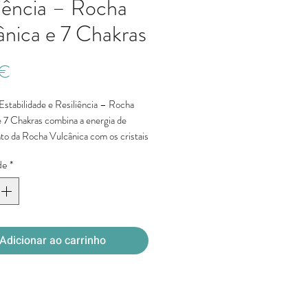
liência – Rocha
ânica e 7 Chakras
Preço
 €
Estabilidade e Resiliência – Rocha
e 7 Chakras combina a energia de
to da Rocha Vulcânica com os cristais
mente associados ao equilíbrio dos 7
de
*
nação é frequentemente procurada
seja reforçar a estabilidade
cultivar maior força interior e
ma sensação de equilíbrio energético
Adicionar ao carrinho