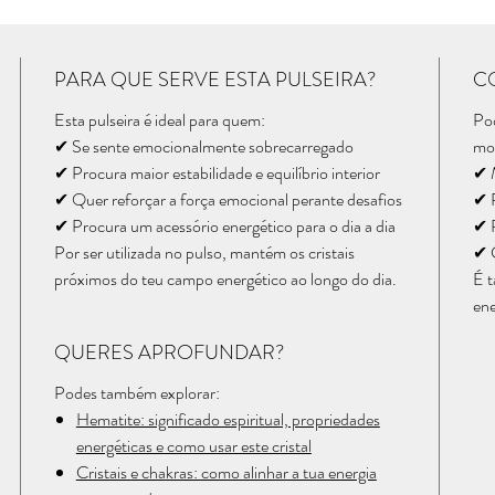
PARA QUE SERVE ESTA PULSEIRA?
C
Esta pulseira é ideal para quem:
Pod
✔ Se sente emocionalmente sobrecarregado
mo
✔ Procura maior estabilidade e equilíbrio interior
✔ M
✔ Quer reforçar a força emocional perante desafios
✔ R
✔ Procura um acessório energético para o dia a dia
✔ R
Por ser utilizada no pulso, mantém os cristais
✔ C
próximos do teu campo energético ao longo do dia.
É t
ene
QUERES APROFUNDAR?
Podes também explorar:
Hematite: significado espiritual, propriedades
energéticas e como usar este cristal
Cristais e chakras: como alinhar a tua energia