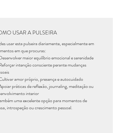
OMO USAR A PULSEIRA
es usar esta pulseira diariamente, especialmente em
mentos em que procuras:
esenvolver maior equilíbrio emocional e serenidade
eforçar intenção consciente perante mudanças
soais
ultivar amor próprio, presença e autocuidado
poiar práticas de reflexão, journaling, meditação ou
envolvimento interior
também uma excelente opção para momentos de
sa, introspeção ou crescimento pessoal.