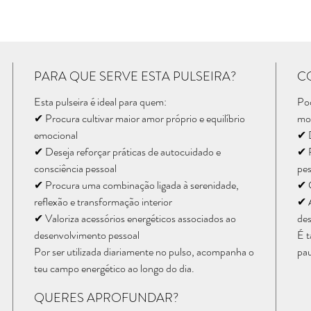
PARA QUE SERVE ESTA PULSEIRA?
C
Esta pulseira é ideal para quem:
Pod
✔ Procura cultivar maior amor próprio e equilíbrio
mo
emocional
✔ D
✔ Deseja reforçar práticas de autocuidado e
✔ R
consciência pessoal
pes
✔ Procura uma combinação ligada à serenidade,
✔ C
reflexão e transformação interior
✔ A
✔ Valoriza acessórios energéticos associados ao
des
desenvolvimento pessoal
É 
Por ser utilizada diariamente no pulso, acompanha o
pau
teu campo energético ao longo do dia.
QUERES APROFUNDAR?