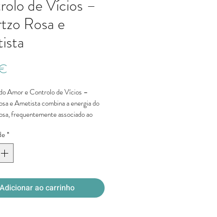
rolo de Vícios –
tzo Rosa e
ista
Preço
 €
 do Amor e Controlo de Vícios –
sa e Ametista combina a energia do
sa, frequentemente associado ao
o, equilíbrio emocional e suavidade
de
*
om a Ametista, conhecida pela sua
erenidade, clareza e consciência
nação é ideal para quem procura
ior equilíbrio emocional, reforçar
Adicionar ao carrinho
 autocuidado e apoiar processos de
flexão e desenvolvimento interior.