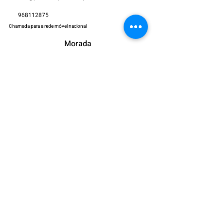
968112875
Chamada para a rede móvel nacional
Morada
Avenida José da Costa Mealha,
Galerias Dona Leonor Loja 9
8100-270
Loulé, Portugal